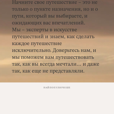
Начните свое путешествие – это не
только о пункте назначения, но и о
пути, который вы выбираете, и
ожидающих вас впечатлений.
Мы – эксперты в искусстве
путешествий и знаем, как сделать
каждое путешествие
исключительно. Доверьтесь нам, и
мы поможем вам путешествовать
так, как вы всегда мечтали… и даже
так, как еще не представляли.
НАЙПОПУЛЯРНІШЕ