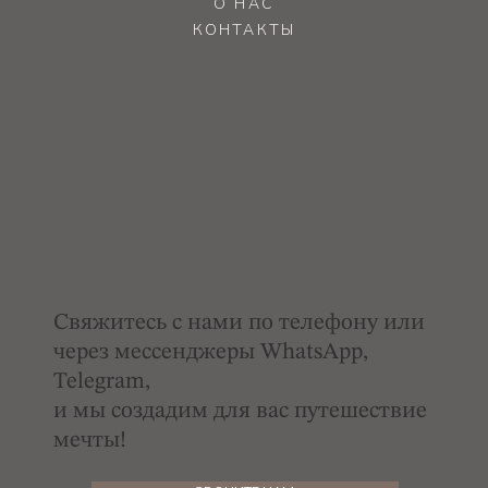
О НАС
КОНТАКТЫ
Начните свое
путешествие.
Мы – эксперты в
искусстве
путешествий и
знаем, как сделать
каждое путешествие
Свяжитесь с нами по телефону или
исключительным.
через мессенджеры WhatsApp,
Доверьтесь нам, и
Telegram,
мы поможем вам
и мы создадим для вас путешествие
путешествовать так,
мечты!
как вы всегда
мечтали… и даже