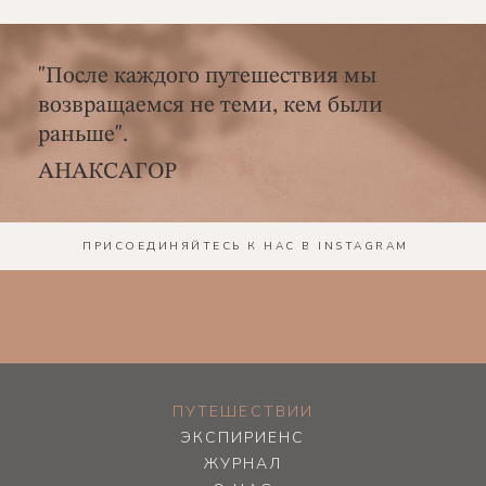
"После каждого путешествия мы
возвращаемся не теми, кем были
раньше".
АНАКСАГОР
ПРИСОЕДИНЯЙТЕСЬ К НАС В INSTAGRAM
ПУТЕШЕСТВИИ
ЭКСПИРИЕНС
ЖУРНАЛ